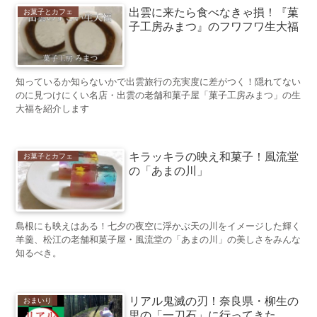
出雲に来たら食べなきゃ損！『菓
お菓子とカフェ
子工房みまつ』のフワフワ生大福
知っているか知らないかで出雲旅行の充実度に差がつく！隠れてない
のに見つけにくい名店・出雲の老舗和菓子屋「菓子工房みまつ」の生
大福を紹介します
キラッキラの映え和菓子！風流堂
お菓子とカフェ
の「あまの川」
島根にも映えはある！七夕の夜空に浮かぶ天の川をイメージした輝く
羊羹、松江の老舗和菓子屋・風流堂の「あまの川」の美しさをみんな
知るべき。
リアル鬼滅の刃！奈良県・柳生の
おまいり
里の「一刀石」に行ってきた