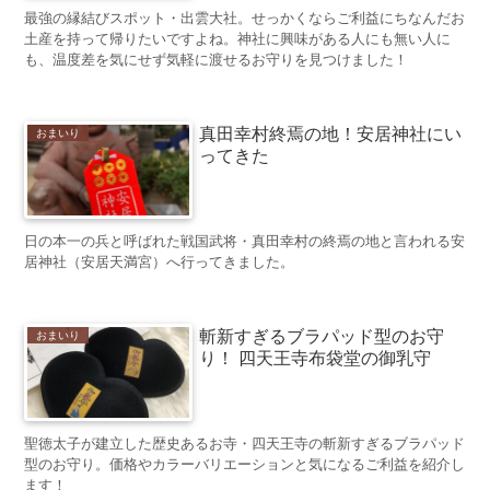
最強の縁結びスポット・出雲大社。せっかくならご利益にちなんだお
土産を持って帰りたいですよね。神社に興味がある人にも無い人に
も、温度差を気にせず気軽に渡せるお守りを見つけました！
真田幸村終焉の地！安居神社にい
おまいり
ってきた
日の本一の兵と呼ばれた戦国武将・真田幸村の終焉の地と言われる安
居神社（安居天満宮）へ行ってきました。
斬新すぎるブラパッド型のお守
おまいり
り！ 四天王寺布袋堂の御乳守
聖徳太子が建立した歴史あるお寺・四天王寺の斬新すぎるブラパッド
型のお守り。価格やカラーバリエーションと気になるご利益を紹介し
ます！