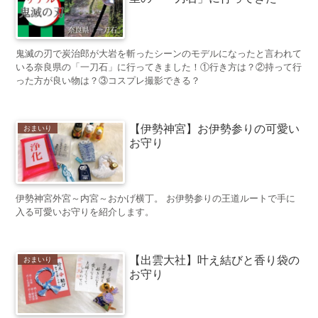
鬼滅の刃で炭治郎が大岩を斬ったシーンのモデルになったと言われて
いる奈良県の「一刀石」に行ってきました！①行き方は？②持って行
った方が良い物は？③コスプレ撮影できる？
【伊勢神宮】お伊勢参りの可愛い
おまいり
お守り
伊勢神宮外宮～内宮～おかげ横丁。 お伊勢参りの王道ルートで手に
入る可愛いお守りを紹介します。
【出雲大社】叶え結びと香り袋の
おまいり
お守り